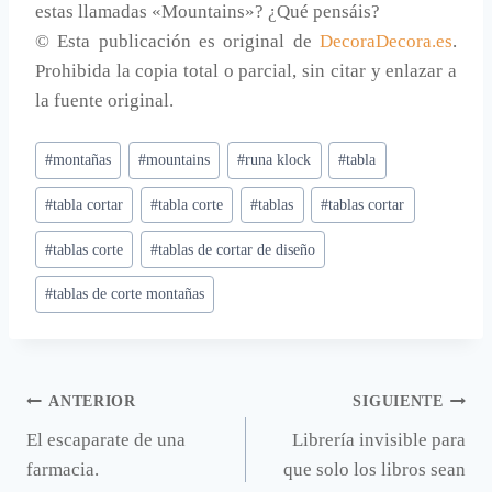
estas llamadas «Mountains»? ¿Qué pensáis?
© Esta publicación es original de
DecoraDecora.es
.
Prohibida la copia total o parcial, sin citar y enlazar a
la fuente original.
Etiquetas
#
montañas
#
mountains
#
runa klock
#
tabla
de
#
tabla cortar
#
tabla corte
#
tablas
#
tablas cortar
la
entrada:
#
tablas corte
#
tablas de cortar de diseño
#
tablas de corte montañas
Navegación
ANTERIOR
SIGUIENTE
El escaparate de una
Librería invisible para
de
farmacia.
que solo los libros sean