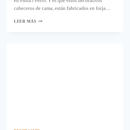
en Fusta i Ferro. Y es que estos decorativos
cabeceros de cama, están fabricados en forja…
CABECEROS
LEER MÁS
DE
FORJA
Y
MADERA
PARA
SOÑAR.