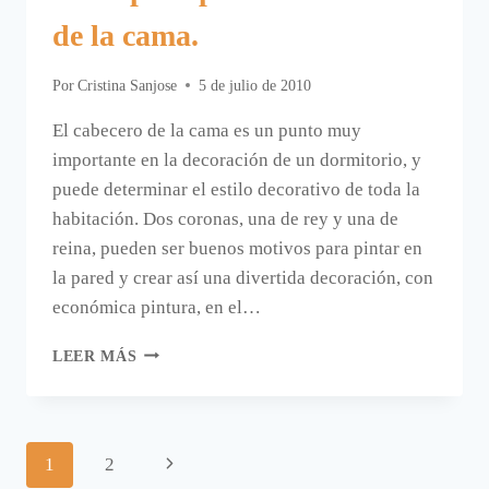
de la cama.
Por
Cristina Sanjose
5 de julio de 2010
El cabecero de la cama es un punto muy
importante en la decoración de un dormitorio, y
puede determinar el estilo decorativo de toda la
habitación. Dos coronas, una de rey y una de
reina, pueden ser buenos motivos para pintar en
la pared y crear así una divertida decoración, con
económica pintura, en el…
IDEAS
LEER MÁS
PARA
PINTAR
EL
CABECERO
Navegación
Siguiente
1
2
DE
LA