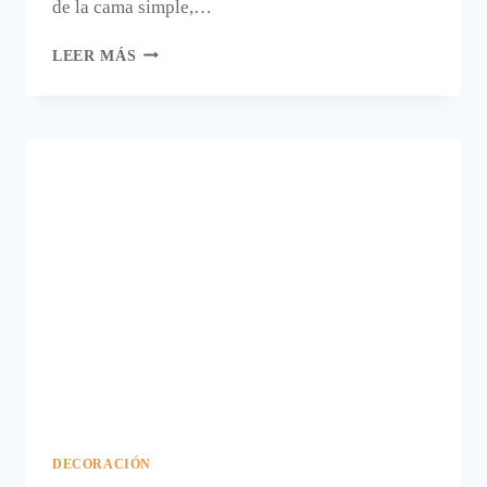
de la cama simple,…
FOTOGRAFÍAS
LEER MÁS
PARA
DECORAR
EL
CABECERO
DE
LA
CAMA.
DECORACIÓN