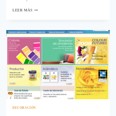
¿QUÉ
LEER MÁS
ES
EL
ESTILO
MID
CENTURY
Y
CÓMO
PUEDO
TENERLO
EN
CASA?
DECORACIÓN