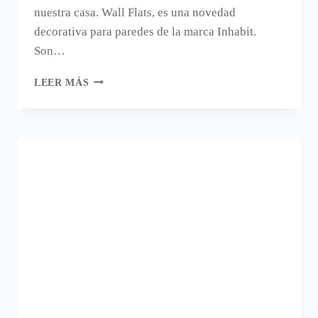
nuestra casa. Wall Flats, es una novedad
decorativa para paredes de la marca Inhabit.
Son…
DECORAR
LEER MÁS
PAREDES
CON
PANELES
CON
RELIEVE.