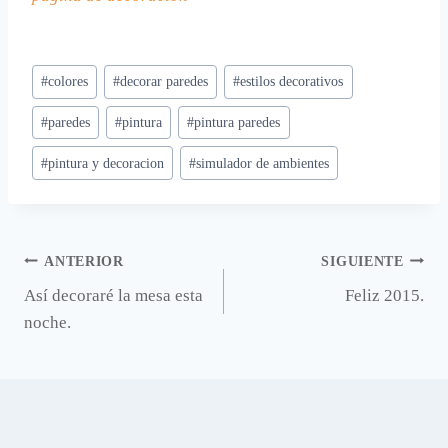
Etiquetas
#
colores
#
decorar paredes
#
estilos decorativos
de
#
paredes
#
pintura
#
pintura paredes
la
entrada:
#
pintura y decoracion
#
simulador de ambientes
Navegación
ANTERIOR
SIGUIENTE
Así decoraré la mesa esta
Feliz 2015.
de
noche.
entradas