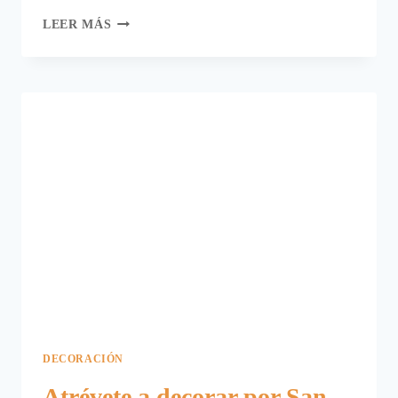
CÓMO
LEER MÁS
DECORAR
UNA
FIESTA
DE
CARNAVAL
DE
BRASIL
DECORACIÓN
Atrévete a decorar por San