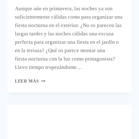
Aunque aún en primavera, las noches ya son
suficientemente cálidas como para organizar una
fiesta nocturna en el exterior. ¿No os parecen las
largas tardes y las noches cálidas una excusa
perfecta para organizar una fiesta en el jardín o
en la terraza? ¿Qué os parece montar una
fiesta nocturna con la luz como protagonista?
Llevo tiempo tropezándome…
CÓMO
LEER MÁS
MONTAR
UNA
FIESTA
LUMINOSA
CON
FLÚORESCENTES
Y
LEDS