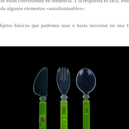
se están convirtiendo en tendencia. Y la respuesta es fácil. 
iendo algunos elementos «autoiluminables».
bjetos básicos que podemos usar o hasta necesitar en una f