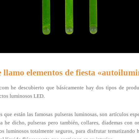
 llamo elementos de fiesta «autoilum
s.com he descubierto que básicamente hay dos tipos de prod
ductos luminosos LED.
los que están las famosas pulseras luminosas, son artículos es
ya he dicho, pulseras pero también, collares, diademas con 
ertos luminosos totalmente seguros, para disfrutar tematizando