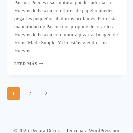
Pascua. Puedes usar pintura, puedes adornar los
Huevos de Pascua con flores de papel o puedes
pegarles pequeños abalorios brillantes. Pero esta
manualidad de Pascua nos propone decorar los
Huevos de Pascua con pintura pizarra. Imagen de
Home Made Simple. Ya lo estáis viendo, son
Huevos…
HUEVOS
LEER MÁS
DE
PASCUA
PIZARRA.
Navegación
Siguiente
1
2
de
página
página
© 2026 Decora Decora - Tema para WordPress por