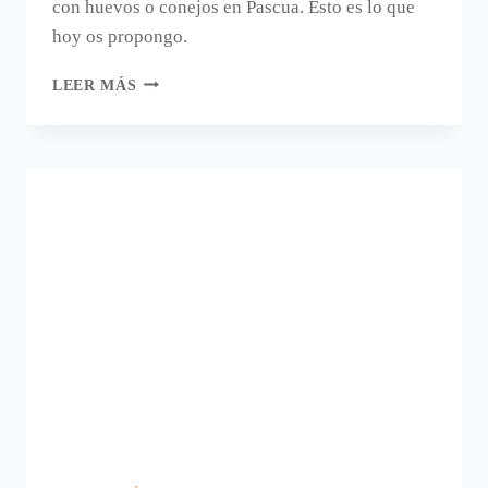
con huevos o conejos en Pascua. Esto es lo que
hoy os propongo.
CONEJITO
LEER MÁS
Y
HUEVOS
DE
PASCUA
CON
HAMA
BEADS.