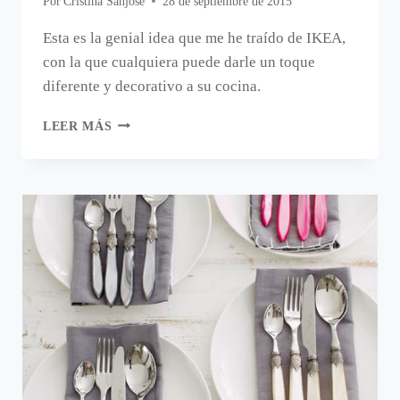
Por
Cristina Sanjose
28 de septiembre de 2015
Esta es la genial idea que me he traído de IKEA,
con la que cualquiera puede darle un toque
diferente y decorativo a su cocina.
UNA
LEER MÁS
BUENÍSIMA
IDEA
PARA
DECORAR
LA
COCINA.