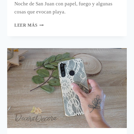
Noche de San Juan con papel, fuego y algunas
cosas que evocan playa.
IDEA
LEER MÁS
PARA
DECORAR
LA
MESA
EN
LA
NOCHE
DE
SAN
JUAN