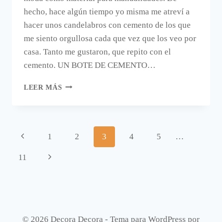
hecho, hace algún tiempo yo misma me atreví a
hacer unos candelabros con cemento de los que
me siento orgullosa cada que vez que los veo por
casa. Tanto me gustaron, que repito con el
cemento. UN BOTE DE CEMENTO…
UN
LEER MÁS
BOTE
DE
CEMENTO
HECHO
Navegación
Página
1
2
3
4
5
…
A
MANO.
de
anterior
Siguiente
11
página
página
© 2026 Decora Decora - Tema para WordPress por