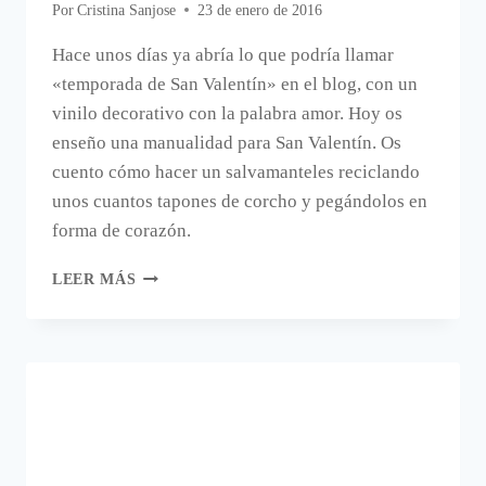
Por
Cristina Sanjose
23 de enero de 2016
Hace unos días ya abría lo que podría llamar
«temporada de San Valentín» en el blog, con un
vinilo decorativo con la palabra amor. Hoy os
enseño una manualidad para San Valentín. Os
cuento cómo hacer un salvamanteles reciclando
unos cuantos tapones de corcho y pegándolos en
forma de corazón.
MANUALIDAD
LEER MÁS
PARA
SAN
VALENTÍN.
SALVAMANTELES
CORAZÓN
CON
CORCHOS.