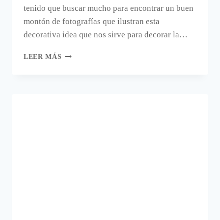
tenido que buscar mucho para encontrar un buen
montón de fotografías que ilustran esta
decorativa idea que nos sirve para decorar la…
DECORATIVAS
LEER MÁS
LETRAS
DIY
PARA
DECORAR
LA
VUELTA
AL
COLE