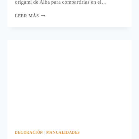
origami de Alba para compartirlas en el…
EL
LEER MÁS
DECORATIVO
ÁRBOL
DE
ORIGAMI
DE
ALBA.
DECORACIÓN
|
MANUALIDADES