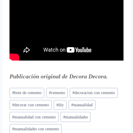
Publicación original de
Decora Decora
.
Etiquetas
#
bote de cemento
#
cemento
#
decoracion con cemento
de
#
decorar con cemento
#
diy
#
manualidad
la
entrada:
#
manualidad con cemento
#
manualidades
#
manualidades con cemento