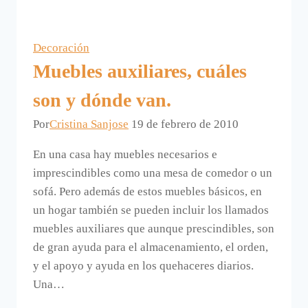
decorativo
y
práctico
Decoración
mueble
Muebles auxiliares, cuáles
gabinete
CORNER.
son y dónde van.
Por
Cristina Sanjose
19 de febrero de 2010
En una casa hay muebles necesarios e
imprescindibles como una mesa de comedor o un
sofá. Pero además de estos muebles básicos, en
un hogar también se pueden incluir los llamados
muebles auxiliares que aunque prescindibles, son
de gran ayuda para el almacenamiento, el orden,
y el apoyo y ayuda en los quehaceres diarios.
Una…