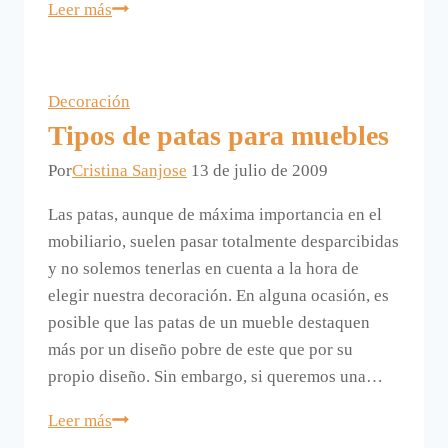
Muebles
Leer más
auxiliares,
cuáles
son
Decoración
y
Tipos de patas para muebles
dónde
Por
Cristina Sanjose
van.
13 de julio de 2009
Las patas, aunque de máxima importancia en el
mobiliario, suelen pasar totalmente desparcibidas
y no solemos tenerlas en cuenta a la hora de
elegir nuestra decoración. En alguna ocasión, es
posible que las patas de un mueble destaquen
más por un diseño pobre de este que por su
propio diseño. Sin embargo, si queremos una…
Tipos
Leer más
de