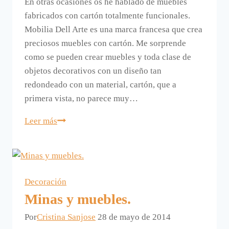
En otras ocasiones os he hablado de muebles
fabricados con cartón totalmente funcionales.
Mobilia Dell Arte es una marca francesa que crea
preciosos muebles con cartón. Me sorprende
como se pueden crear muebles y toda clase de
objetos decorativos con un diseño tan
redondeado con un material, cartón, que a
primera vista, no parece muy…
Decorar
Leer más
con
muebles
de
carton
Decoración
Minas y muebles.
Por
Cristina Sanjose
28 de mayo de 2014