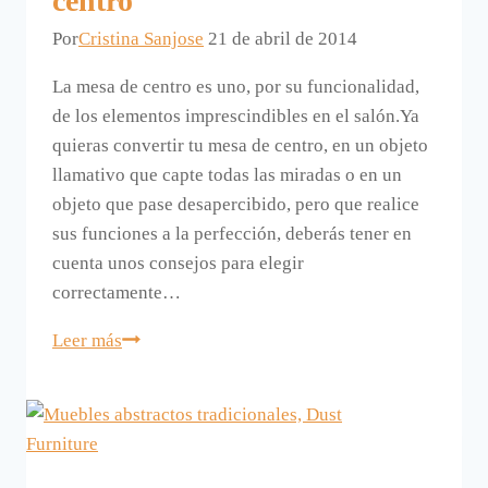
centro
Por
Cristina Sanjose
21 de abril de 2014
La mesa de centro es uno, por su funcionalidad,
de los elementos imprescindibles en el salón.Ya
quieras convertir tu mesa de centro, en un objeto
llamativo que capte todas las miradas o en un
objeto que pase desapercibido, pero que realice
sus funciones a la perfección, deberás tener en
cuenta unos consejos para elegir
correctamente…
Elegir
Leer más
bien
una
mesa
de
centro