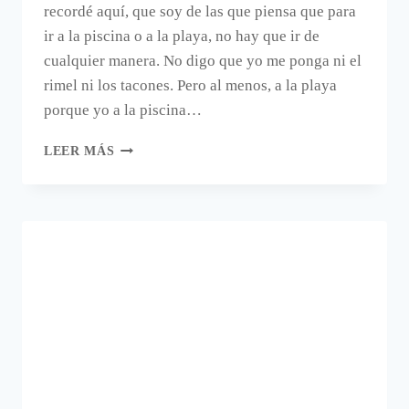
recordé aquí, que soy de las que piensa que para
ir a la piscina o a la playa, no hay que ir de
cualquier manera. No digo que yo me ponga ni el
rimel ni los tacones. Pero al menos, a la playa
porque yo a la piscina…
TOALLA
LEER MÁS
DE
PLAYA
QUE
ADEMÁS
ES
PAREO
DE
BURRITO
BLANCO