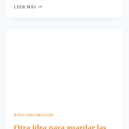
EL
LEER MÁS
LIBRO
PARA
APRENDER
A
DOBLAR
TOALLAS
BAÑO
|
DECORACIÓN
Otra idea para guardar las