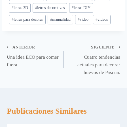
de
#
letras 3D
#
letras decorativas
#
letras DIY
la
entrada:
#
letras para decorar
#
manualidad
#
video
#
videos
Navegación
ANTERIOR
SIGUIENTE
Una idea ECO para comer
Cuatro tendencias
de
fuera.
actuales para decorar
entradas
huevos de Pascua.
Publicaciones Similares