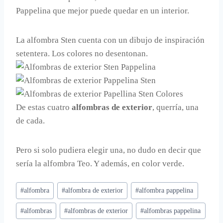
Pappelina que mejor puede quedar en un interior.
La alfombra Sten cuenta con un dibujo de inspiración
setentera. Los colores no desentonan.
De estas cuatro
alfombras de exterior
, querría, una
de cada.
Pero si solo pudiera elegir una, no dudo en decir que
sería la alfombra Teo. Y además, en color verde.
Etiquetas
#
alfombra
#
alfombra de exterior
#
alfombra pappelina
de
#
alfombras
#
alfombras de exterior
#
alfombras pappelina
la