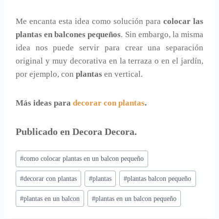
Me encanta esta idea como solución para
colocar las
plantas en balcones pequeños
. Sin embargo, la misma
idea nos puede servir para crear una separación
original y muy decorativa en la terraza o en el jardín,
por ejemplo, con
plantas
en vertical.
Más ideas para
decorar con plantas
.
Publicado en
Decora Decora
.
Etiquetas
#
como colocar plantas en un balcon pequeño
de
#
decorar con plantas
#
plantas
#
plantas balcon pequeño
la
entrada:
#
plantas en un balcon
#
plantas en un balcon pequeño