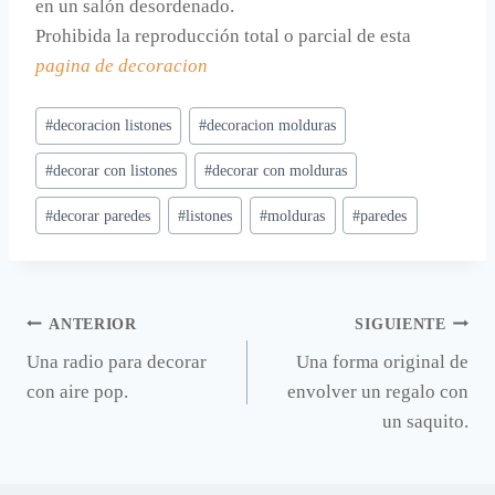
en un salón desordenado.
Prohibida la reproducción total o parcial de esta
pagina de decoracion
Etiquetas
#
decoracion listones
#
decoracion molduras
de
#
decorar con listones
#
decorar con molduras
la
entrada:
#
decorar paredes
#
listones
#
molduras
#
paredes
Navegación
ANTERIOR
SIGUIENTE
Una radio para decorar
Una forma original de
de
con aire pop.
envolver un regalo con
entradas
un saquito.