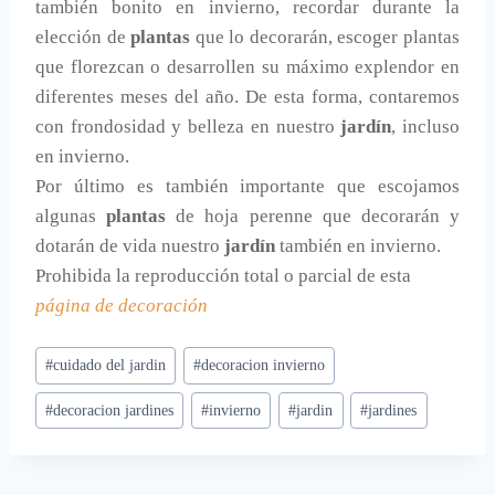
también bonito en invierno, recordar durante la
elección de
plantas
que lo decorarán, escoger plantas
que florezcan o desarrollen su máximo explendor en
diferentes meses del año. De esta forma, contaremos
con frondosidad y belleza en nuestro
jardín
, incluso
en invierno.
Por último es también importante que escojamos
algunas
plantas
de hoja perenne que decorarán y
dotarán de vida nuestro
jardín
también en invierno.
Prohibida la reproducción total o parcial de esta
página de decoración
Etiquetas
#
cuidado del jardin
#
decoracion invierno
de
#
decoracion jardines
#
invierno
#
jardin
#
jardines
la
entrada: