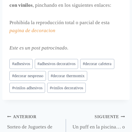
con vinilos
, pinchando en los siguientes enlaces:
Prohibida la reproducción total o parcial de esta
pagina de decoracion
Este es un post patrocinado.
Etiquetas
#
adhesivos
#
adhesivos decorativos
#
decorar cafetera
de
#
decorar nespresso
#
decorar thermomix
la
entrada:
#
vinilos adhesivos
#
vinilos decorativos
Navegación
ANTERIOR
SIGUIENTE
Sorteo de Juguetes de
Un puff en la piscina… o
de