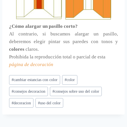
¿Cómo alargar un pasillo corto?
Al contrario, si buscamos alargar un pasillo,
deberemos elegir pintar sus paredes con tonos y
colores
claros.
Prohibida la reproducción total o parcial de esta
página de decoración
Etiquetas
#
cambiar estancias con color
#
color
de
#
consejos decoracion
#
consejos sobre uso del color
la
entrada:
#
decoracion
#
uso del color