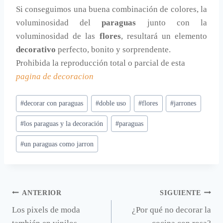
Si conseguimos una buena combinación de colores, la
voluminosidad del
paraguas
junto con la
voluminosidad de las
flores
, resultará un elemento
decorativo
perfecto, bonito y sorprendente.
Prohibida la reproducción total o parcial de esta
pagina de decoracion
Etiquetas
#
decorar con paraguas
#
doble uso
#
flores
#
jarrones
de
#
los paraguas y la decoración
#
paraguas
la
entrada:
#
un paraguas como jarron
Navegación
ANTERIOR
SIGUIENTE
Los pixels de moda
¿Por qué no decorar la
de