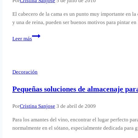
Por
Cristina Sanjose
5 de julio de 2010
El cabecero de la cama es un punto muy importante en la d
y una de reina, pueden ser buenos motivos para pintar en 
Ideas
Leer más
para
pintar
el
cabecero
Decoración
de
la
Pequeñas soluciones de almacenaje par
cama.
Por
Cristina Sanjose
3 de abril de 2009
Para los amantes del vino, encontrar el lugar perfecto par
normalmente en el sótano, especialmente dedicada para gu