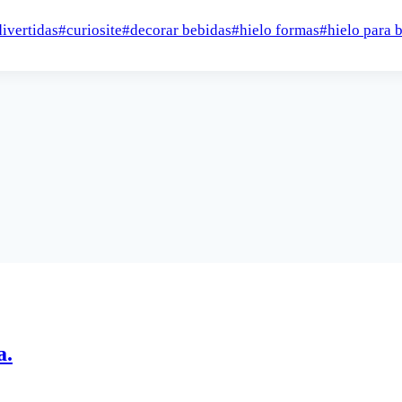
divertidas
#
curiosite
#
decorar bebidas
#
hielo formas
#
hielo para 
a.