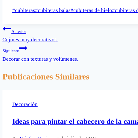
Etiquetas
#
cubiteras
#
cubiteras balas
#
cubiteras de hielo
#
cubiteras 
de
la
Navegación
Anterior
entrada:
Cojines muy decorativos.
de
Siguiente
entradas
Decorar con texturas y volúmenes.
Publicaciones Similares
Decoración
Ideas para pintar el cabecero de la cam