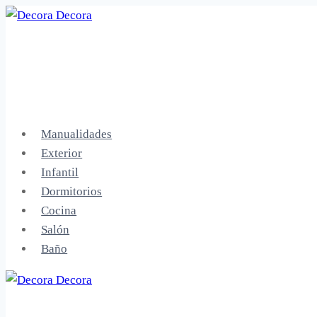
Saltar
al
contenido
Manualidades
Exterior
Infantil
Dormitorios
Cocina
Salón
Baño