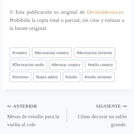
© Esta publicación es original de
DecoraDecora.es
.
Prohibida la copia total o parcial, sin citar y enlazar a
la fuente original.
Etiquetas
#
country
#
decoracion country
#
decoracion invierno
de
#
Decoracion otoño
#
decorar country
#
estilo country
la
entrada:
#
invierno
#
laura ashley
#
otoño
#
otoño invierno
Navegación
ANTERIOR
SIGUIENTE
Mesas de estudio para la
Cómo decorar un salón
de
vuelta al cole
grande.
entradas