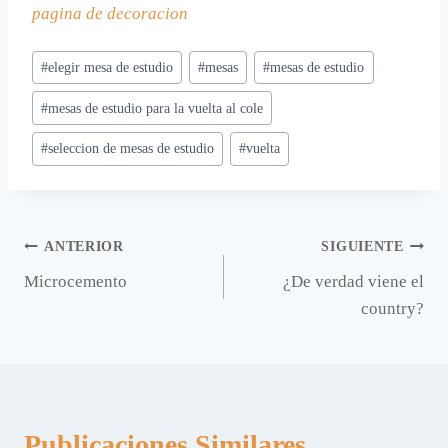
pagina de decoracion
Etiquetas
#
elegir mesa de estudio
#
mesas
#
mesas de estudio
de
#
mesas de estudio para la vuelta al cole
la
entrada:
#
seleccion de mesas de estudio
#
vuelta
Navegación
ANTERIOR
SIGUIENTE
Microcemento
¿De verdad viene el
de
country?
entradas
Publicaciones Similares