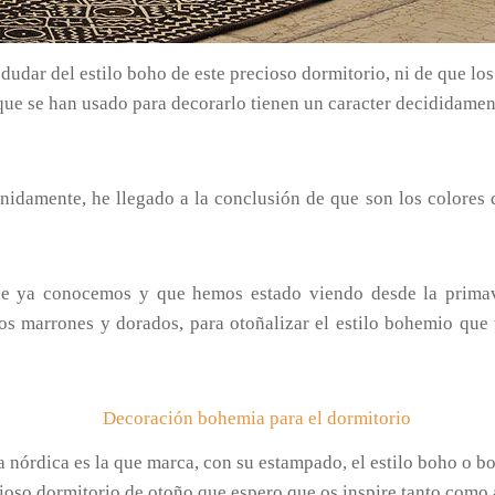
udar del estilo boho de este precioso dormitorio, ni de que los
ue se han usado para decorarlo tienen un caracter decididamen
nidamente, he llegado a la conclusión de que son los colores q
 ya conocemos y que hemos estado viendo desde la primaver
s marrones y dorados, para otoñalizar el estilo bohemio que 
a nórdica es la que marca, con su estampado, el estilo boho o b
ioso dormitorio de otoño que espero que os inspire tanto como 