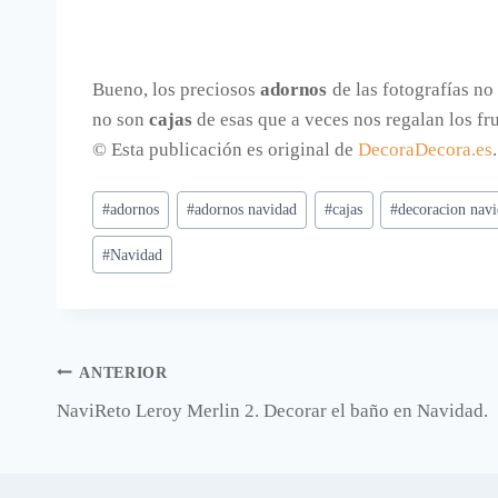
Bueno, los preciosos
adornos
de las fotografías n
no son
cajas
de esas que a veces nos regalan los fr
© Esta publicación es original de
DecoraDecora.es
Etiquetas
#
adornos
#
adornos navidad
#
cajas
#
decoracion nav
de
#
Navidad
la
entrada:
Navegación
ANTERIOR
NaviReto Leroy Merlin 2. Decorar el baño en Navidad.
de
entradas