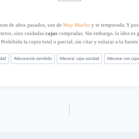
o son de años pasados, son de
Muy Mucho
y te temporada. Y pos
uteros, sino cuidadas
cajas
compradas. Sin embargo, la idea es g
. Prohibida la copia total o parcial, sin citar y enlazar a la fuente
idad
#
decoración navideña
#
decorar cajas navidad
#
decorar con caja