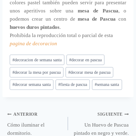
colores pastel también pueden servir para presentar
unos aperitivos sobre una
mesa de Pascua
, o
podemos crear un centro de
mesa de Pascua
con
huevos duros pintados
.
Prohibida la reproducción total o parcial de esta
pagina de decoracion
Etiquetas
#
decoracion de semana santa
#
decorar en pascua
de
#
decorar la mesa por pascua
#
decorar mesa de pascua
la
entrada:
#
decorar semana santa
#
fiesta de pascua
#
semana santa
Navegación
ANTERIOR
SIGUIENTE
Cómo iluminar el
Un Huevo de Pascua
de
dormitorio.
pintado en negro y verde.