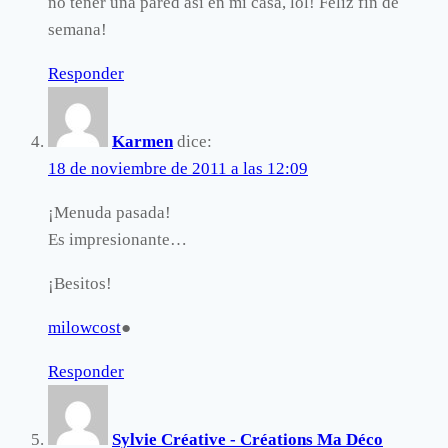
no tener una pared así en mi casa, lol! Feliz fin de
semana!
Responder
Karmen
dice:
18 de noviembre de 2011 a las 12:09
¡Menuda pasada!
Es impresionante…
¡Besitos!
milowcost
●
Responder
Sylvie Créative - Créations Ma Déco