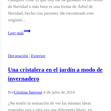
de Navidad o más bien es una forma de Árbol de
Navidad, hecho con jarrones. He encontrado este
original…
Un
Leer más
Árbol
de
Navidad
Decoración
|
Exterior
con
jarrones.
Una cristalera en el jardín a modo de
invernadero
Por
Cristina Sanjose
4 de julio de 2016
¿No tenéis la sensación de ver las mismas ideas
repetidas una y otra vez por diferentes blogs, en