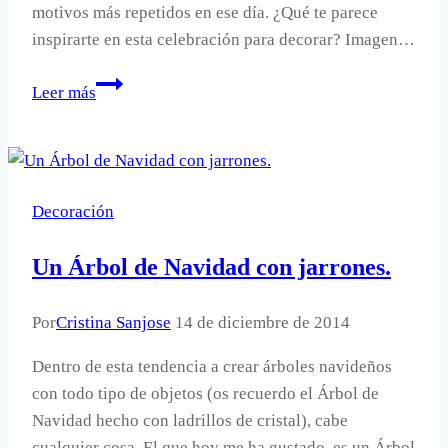
motivos más repetidos en ese día. ¿Qué te parece
inspirarte en esta celebración para decorar? Imagen…
Decorar
Leer más
con
barras
y
estrellas.
Decoración
Un Árbol de Navidad con jarrones.
Por
Cristina Sanjose
14 de diciembre de 2014
Dentro de esta tendencia a crear árboles navideños
con todo tipo de objetos (os recuerdo el Árbol de
Navidad hecho con ladrillos de cristal), cabe
cualquier cosa. El que hoy me ha gustado, es un Árbol