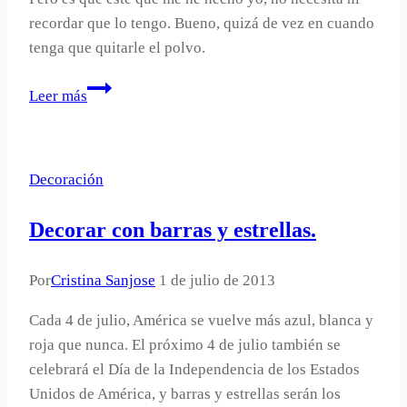
recordar que lo tengo. Bueno, quizá de vez en cuando
tenga que quitarle el polvo.
Un
Leer más
cactus
hecho
a
Decoración
mano
con
Decorar con barras y estrellas.
goma
EVA
Por
Cristina Sanjose
1 de julio de 2013
Cada 4 de julio, América se vuelve más azul, blanca y
roja que nunca. El próximo 4 de julio también se
celebrará el Día de la Independencia de los Estados
Unidos de América, y barras y estrellas serán los