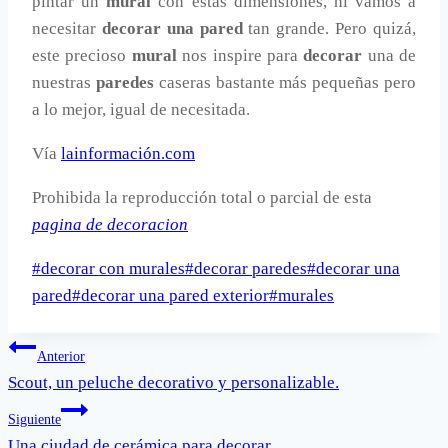
pintar un
mural
con estas dimensiones, ni vamos a
necesitar
decorar una pared
tan grande. Pero quizá,
este precioso
mural
nos inspire para
decorar
una de
nuestras
paredes
caseras bastante más pequeñas pero
a lo mejor, igual de necesitada.
Vía
lainformación.com
Prohibida la reproducción total o parcial de esta
pagina de decoracion
Etiquetas
#
decorar con murales
#
decorar paredes
#
decorar una
de
pared
#
decorar una pared exterior
#
murales
la
Navegación
entrada:
Anterior
Scout, un peluche decorativo y personalizable.
de
Siguiente
entradas
Una ciudad de cerámica para decorar.