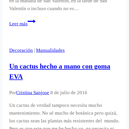
en la mañana de San Valentín, en la tarde de San
Valentín o incluso cuando no es…
Una
Leer más
taza
para
decorar
Decoración
|
Manualidades
en
San
Un cactus hecho a mano con goma
Valentín.
EVA
Por
Cristina Sanjose
8 de julio de 2016
Un cactus de verdad tampoco necesita mucho
mantenimiento. No sé mucho de botánica pero quizá,
los cactus sean las plantas más resistentes del mundo.
Pero es que este que me he hecho yo, no necesita ni