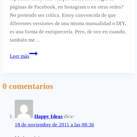
páginas de Facebook, en Instagram o en otras redes?
No pretendo ser crítica. Estoy convencida de que
diferentes versiones de una misma manualidad o DIY,
es una forma de enriquecerla. Pero, de vez en cuando,
también me…
Una
Leer más
cristalera
en
el
0 comentarios
jardín
a
modo
de
Happy Ideas
dice:
invernadero
18 de noviembre de 2011 a las 08:36