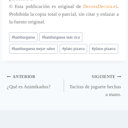
© Esta publicación es original de
DecoraDecora.es
.
Prohibida la copia total o parcial, sin citar y enlazar a
la fuente original.
Etiquetas
#
hamburguesa
#
hamburguesa más rica
de
#
hamburguesa mejor sabor
#
plato pizarra
#
platos pizarra
la
entrada:
Navegación
ANTERIOR
SIGUIENTE
¿Qué es Animikados?
Tacitas de juguete hechas
de
a mano.
entradas