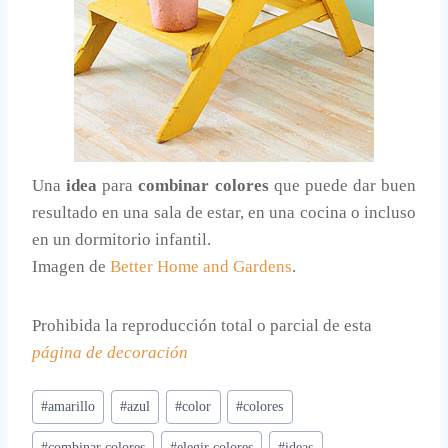
Una
idea
para
combinar colores
que puede dar buen
resultado en una sala de estar, en una cocina o incluso
en un dormitorio infantil.
Imagen de
Better Home and Gardens
.
Prohibida la reproducción total o parcial de esta
página de decoración
Etiquetas
#
amarillo
#
azul
#
color
#
colores
de
#
combinar colores
#
elegir colores
#
ideas