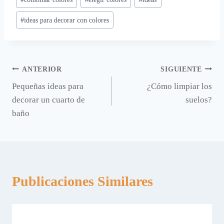
la
entrada:
#
ideas para decorar con colores
Navegación
ANTERIOR
SIGUIENTE
Pequeñas ideas para
¿Cómo limpiar los
de
decorar un cuarto de
suelos?
entradas
baño
Publicaciones Similares