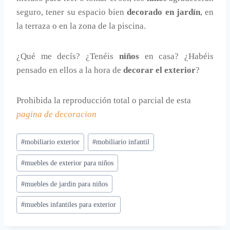
seguro, tener su espacio bien
decorado en jardín
, en
la terraza o en la zona de la piscina.
¿Qué me decís? ¿Tenéis
niños
en casa? ¿Habéis
pensado en ellos a la hora de
decorar el exterior
?
Prohibida la reproducción total o parcial de esta
pagina de decoracion
Etiquetas
#
mobiliario exterior
#
mobiliario infantil
de
#
muebles de exterior para niños
la
entrada:
#
muebles de jardin para niños
#
muebles infantiles para exterior