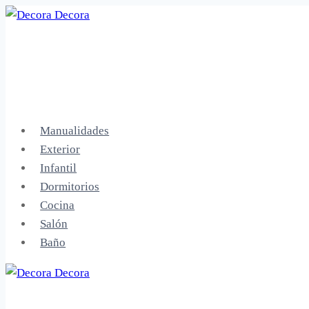
Saltar
al
contenido
Manualidades
Exterior
Infantil
Dormitorios
Cocina
Salón
Baño