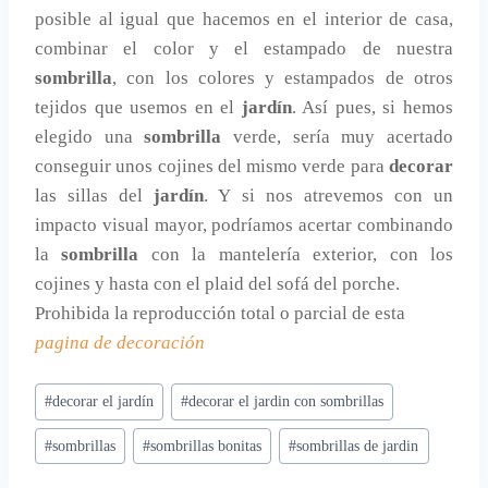
posible al igual que hacemos en el interior de casa,
combinar el color y el estampado de nuestra
sombrilla
, con los colores y estampados de otros
tejidos que usemos en el
jardín
. Así pues, si hemos
elegido una
sombrilla
verde, sería muy acertado
conseguir unos cojines del mismo verde para
decorar
las sillas del
jardín
. Y si nos atrevemos con un
impacto visual mayor, podríamos acertar combinando
la
sombrilla
con la mantelería exterior, con los
cojines y hasta con el plaid del sofá del porche.
Prohibida la reproducción total o parcial de esta
pagina de decoración
Etiquetas
#
decorar el jardín
#
decorar el jardin con sombrillas
de
#
sombrillas
#
sombrillas bonitas
#
sombrillas de jardin
la
entrada: