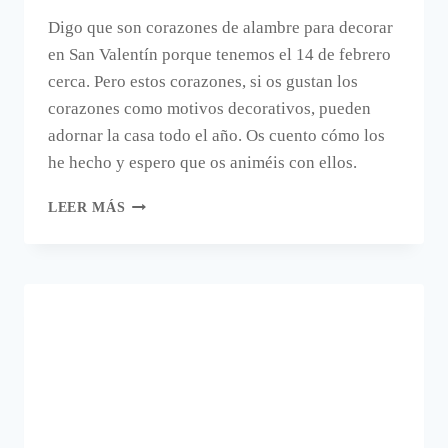
Digo que son corazones de alambre para decorar
en San Valentín porque tenemos el 14 de febrero
cerca. Pero estos corazones, si os gustan los
corazones como motivos decorativos, pueden
adornar la casa todo el año. Os cuento cómo los
he hecho y espero que os animéis con ellos.
CORAZONES
LEER MÁS
HECHOS
CON
ALAMBRE
PARA
DECORAR
EN
SAN
VALENTÍN.