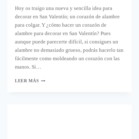
Hoy os traigo una nueva y sencilla idea para
decorar en San Valentín; un corazón de alambre
para colgar. Y ¿cómo hacer un corazón de
alambre para decorar en San Valentín? Pues
aunque puede parecerte difícil, si consigues un
alambre no demasiado grueso, podrás hacerlo tan
fácilmente como moldeando un corazón con las
manos. Si…
UN
LEER MÁS
CORAZÓN
DE
ALAMBRE
PARA
DECORAR
EN
SAN
VALENTÍN.