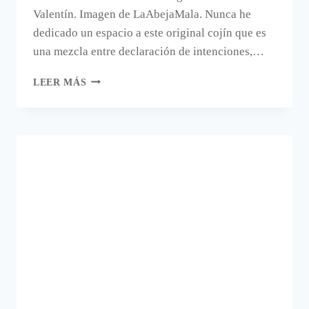
Valentín. Imagen de LaAbejaMala. Nunca he
dedicado un espacio a este original cojín que es
una mezcla entre declaración de intenciones,…
EL
LEER MÁS
CORAZÓN
CON
MANOS,
UN
CLÁSICO
DE
SAN
VALENTÍN.