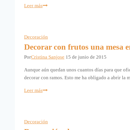
Enmarcar
Leer más
una
hoja.
Decoración
Decorar con frutos una mesa e
Por
Cristina Sanjose
15 de junio de 2015
Aunque aún quedan unos cuantos días para que ofici
decorar con ramos. Esto me ha obligado a abrir l
Decorar
Leer más
con
frutos
una
mesa
Decoración
en