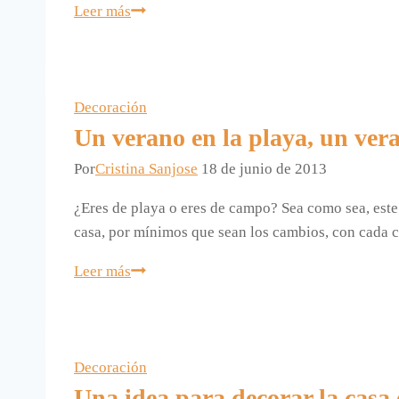
Dos
Leer más
mares
y
un
país
Decoración
para
Un verano en la playa, un ver
decorar
Por
Cristina Sanjose
18 de junio de 2013
la
temporada.
¿Eres de playa o eres de campo? Sea como sea, este 
casa, por mínimos que sean los cambios, con cada 
Un
Leer más
verano
en
la
playa,
Decoración
un
Una idea para decorar la casa 