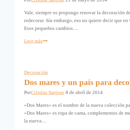
Vale, siempre os propongo renovar la decoración de
redecorar. Sin embargo, eso no quiere decir que en
Esos pequeños cambios…
Colores
Leer más
para
decorar
el
verano.
Decoración
Dos mares y un país para deco
Por
Cristina Sanjose
8 de abril de 2014
«Dos Mares» es el nombre de la nueva colección pa
«Dos Mares» es ropa de cama, complementos de mesa
la nueva…