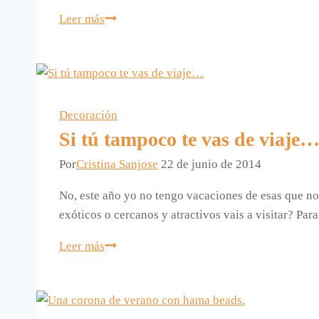
De
Leer más
la
primavera-
verano
de
habitat,
Decoración
me
Si tú tampoco te vas de viaje
gusta
Por
Cristina Sanjose
22 de junio de 2014
la
vajilla
No, este año yo no tengo vacaciones de esas que no 
KEIU.
exóticos o cercanos y atractivos vais a visitar? Pa
Si
Leer más
tú
tampoco
te