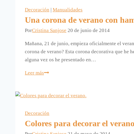
vas
de
Decoración
|
Manualidades
viaje…
Una corona de verano con ham
Por
Cristina Sanjose
20 de junio de 2014
Mañana, 21 de junio, empieza oficialmente el ver
corona de verano? Esta corona decorativa que he he
alguna vez os he presentado en…
Una
Leer más
corona
de
verano
con
hama
Decoración
beads.
Colores para decorar el verano
Por
Cristina Sanjose
21 de mayo de 2014