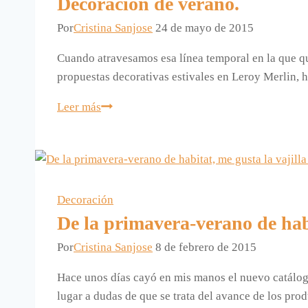
Decoración de verano.
verano.
Por
Cristina Sanjose
24 de mayo de 2015
Cuando atravesamos esa línea temporal en la que qu
propuestas decorativas estivales en Leroy Merlin, h
Decoración
Leer más
de
verano.
Decoración
De la primavera-verano de habi
Por
Cristina Sanjose
8 de febrero de 2015
Hace unos días cayó en mis manos el nuevo catálog
lugar a dudas de que se trata del avance de los pro