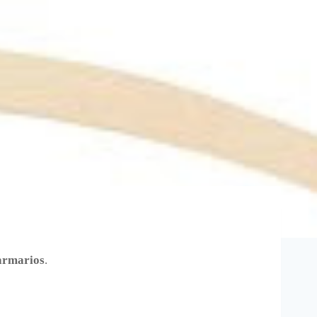
 armarios
.