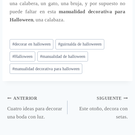
una calabera, un gato, una bruja, y por supuesto no
puede faltar en esta
manualidad decorativa para
Halloween
, una calabaza.
Etiquetas
#
decorar en halloween
#
guirnalda de halloweeen
de
#
Halloween
#
manualidad de halloween
la
entrada:
#
manualidad decorativa para halloween
Navegación
ANTERIOR
SIGUIENTE
Cuatro ideas para decorar
Este otoño, decora con
de
una boda con luz.
setas.
entradas