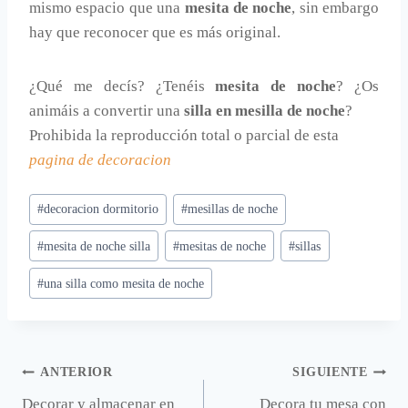
mismo espacio que una
mesita de noche
, sin embargo
hay que reconocer que es más original.
¿Qué me decís? ¿Tenéis
mesita de noche
? ¿Os
animáis a convertir una
silla en mesilla de noche
?
Prohibida la reproducción total o parcial de esta
pagina de decoracion
Etiquetas
#
decoracion dormitorio
#
mesillas de noche
de
#
mesita de noche silla
#
mesitas de noche
#
sillas
la
entrada:
#
una silla como mesita de noche
Navegación
ANTERIOR
SIGUIENTE
Decorar y almacenar en
Decora tu mesa con