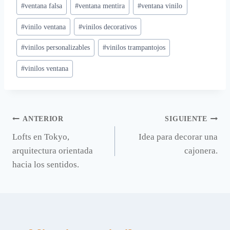
#
ventana falsa
#
ventana mentira
#
ventana vinilo
la
entrada:
#
vinilo ventana
#
vinilos decorativos
#
vinilos personalizables
#
vinilos trampantojos
#
vinilos ventana
Navegación
ANTERIOR
SIGUIENTE
Lofts en Tokyo,
Idea para decorar una
de
arquitectura orientada
cajonera.
entradas
hacia los sentidos.