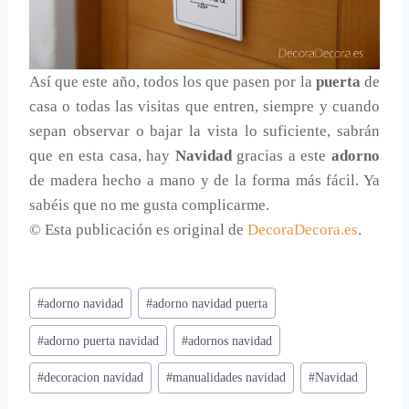
Así que este año, todos los que pasen por la
puerta
de
casa o todas las visitas que entren, siempre y cuando
sepan observar o bajar la vista lo suficiente, sabrán
que en esta casa, hay
Navidad
gracias a este
adorno
de madera hecho a mano y de la forma más fácil. Ya
sabéis que no me gusta complicarme.
© Esta publicación es original de
DecoraDecora.es
.
Etiquetas
#
adorno navidad
#
adorno navidad puerta
de
#
adorno puerta navidad
#
adornos navidad
la
entrada:
#
decoracion navidad
#
manualidades navidad
#
Navidad