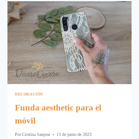
MESA
EN
LA
NOCHE
DE
SAN
JUAN
DECORACIÓN
Funda aesthetic para el
móvil
Por
Cristina Sanjose
13 de junio de 2023