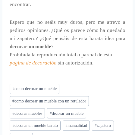
encontrar.
Espero que no seáis muy duros, pero me atrevo a
pediros opìniones. ¿Qué os parece cómo ha quedado
mi zapatero? ¿Qué pensáis de esta barata idea para
decorar un mueble
?
Prohibida la reproducción total o parcial de esta
pagina de decoración
sin autorización.
Etiquetas
#
como decorar un mueble
de
#
como decorar un mueble con un rotulador
la
entrada:
#
decorar muebles
#
decorar un mueble
#
decorar un mueble barato
#
manualidad
#
zapatero