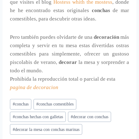
que visites el blog
Hostess whith the mostess
, donde
he he encontrado estas originales
conchas
de mar
comestibles, para descubrir otras ideas.
Pero también puedes olvidarte de una
decoración
más
completa y servir en tu mesa estas divertidas ostras
comestibles para simplemente, ofrecer un gustoso
piscolabis de verano,
decorar
la mesa y sorprender a
todo el mundo.
Prohibida la reproducción total o parcial de esta
pagina de decoracion
Etiquetas
#
conchas
#
conchas comestibles
de
#
conchas hechas con galletas
#
decorar con conchas
la
entrada:
#
decorar la mesa con conchas marinas