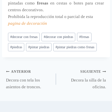
pintadas como
fresas
en cestas o botes para crear
centros decorativos.
Prohibida la reproducción total o parcial de esta
pagina de decoración
Etiquetas
#
decorar con fresas
#
decorar con piedras
#
fresas
de
#
piedras
#
pintar piedras
#
pintar piedras como fresas
la
entrada:
Navegación
ANTERIOR
SIGUIENTE
Decora con tela los
Decora la silla de la
de
asientos de troncos.
oficina.
entradas