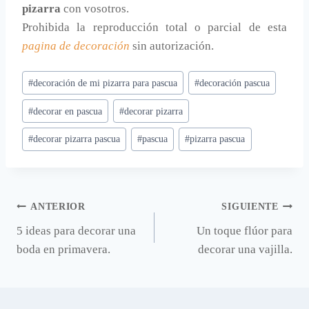
pizarra
con vosotros.
Prohibida la reproducción total o parcial de esta
pagina de decoración
sin autorización.
Etiquetas
#
decoración de mi pizarra para pascua
#
decoración pascua
de
#
decorar en pascua
#
decorar pizarra
la
entrada:
#
decorar pizarra pascua
#
pascua
#
pizarra pascua
Navegación
ANTERIOR
SIGUIENTE
5 ideas para decorar una
Un toque flúor para
de
boda en primavera.
decorar una vajilla.
entradas