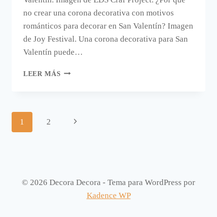
no crear una corona decorativa con motivos
románticos para decorar en San Valentín? Imagen
de Joy Festival. Una corona decorativa para San
Valentín puede…
HAZ
LEER MÁS
UNA
CORONA
PARA
DECORAR
Navegación
Siguiente
1
2
EN
SAN
de
página
VALENTÍN.
página
© 2026 Decora Decora - Tema para WordPress por
Kadence WP