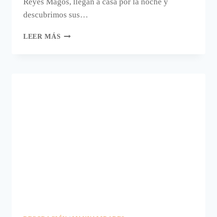
Reyes Magos, llegan a casa por la noche y
descubrimos sus…
IDEA
LEER MÁS
PARA
DECORAR
EN
EL
DÍA
DE
REYES.