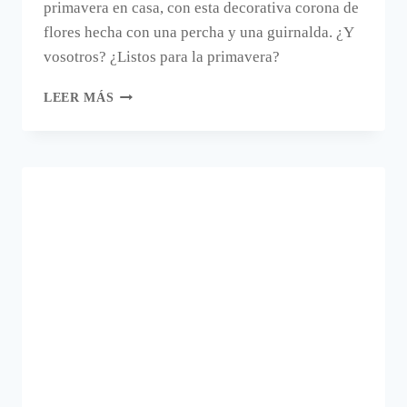
primavera en casa, con esta decorativa corona de
flores hecha con una percha y una guirnalda. ¿Y
vosotros? ¿Listos para la primavera?
UNA
LEER MÁS
CORONA
DE
FLORES
PARA
DARLE
LA
BIENVENIDA
A
LA
PRIMAVERA