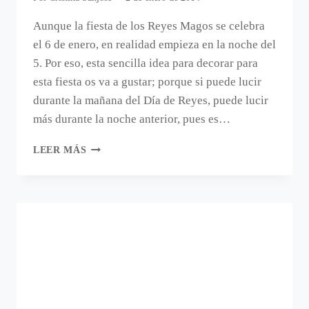
Aunque la fiesta de los Reyes Magos se celebra
el 6 de enero, en realidad empieza en la noche del
5. Por eso, esta sencilla idea para decorar para
esta fiesta os va a gustar; porque si puede lucir
durante la mañana del Día de Reyes, puede lucir
más durante la noche anterior, pues es…
OTRA
LEER MÁS
IDEA
PARA
DECORAR
EL
DÍA
O
LA
NOCHE
DE
LOS
TRES