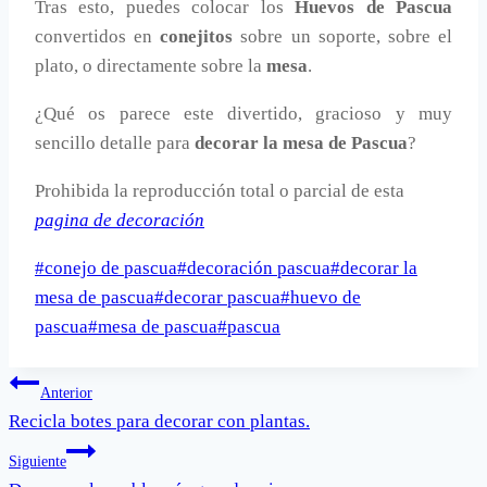
Tras esto, puedes colocar los
Huevos de Pascua
convertidos en
conejitos
sobre un soporte, sobre el
plato, o directamente sobre la
mesa
.
¿Qué os parece este divertido, gracioso y muy
sencillo detalle para
decorar la mesa de Pascua
?
Prohibida la reproducción total o parcial de esta
pagina de decoración
Etiquetas
#
conejo de pascua
#
decoración pascua
#
decorar la
de
mesa de pascua
#
decorar pascua
#
huevo de
la
pascua
#
mesa de pascua
#
pascua
entrada:
Navegación
Anterior
Recicla botes para decorar con plantas.
de
Siguiente
entradas