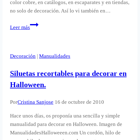
color cobre, en catálogos, en escaparates y en tiendas,
no solo de decoración. Así lo vi también en…
Cerámica
Leer más
y
cobre
en
Decoración
|
Manualidades
la
decoración
Siluetas recortables para decorar en
de
baño
Halloween.
Por
Cristina Sanjose
16 de octubre de 2010
Hace unos días, os proponía una sencilla y simple
manualidad para decorar en Halloween. Imagen de
ManualidadesHalloweeen.com Un cordón, hilo de