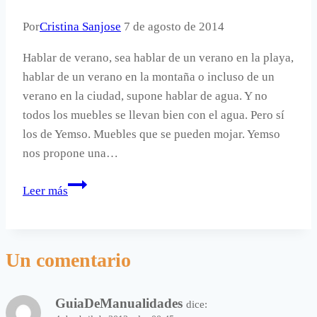
según
Por
Cristina Sanjose
7 de agosto de 2014
el
clima.
Hablar de verano, sea hablar de un verano en la playa,
hablar de un verano en la montaña o incluso de un
verano en la ciudad, supone hablar de agua. Y no
todos los muebles se llevan bien con el agua. Pero sí
los de Yemso. Muebles que se pueden mojar. Yemso
nos propone una…
Muebles
Leer más
que
se
pueden
Un comentario
mojar.
GuiaDeManualidades
dice: