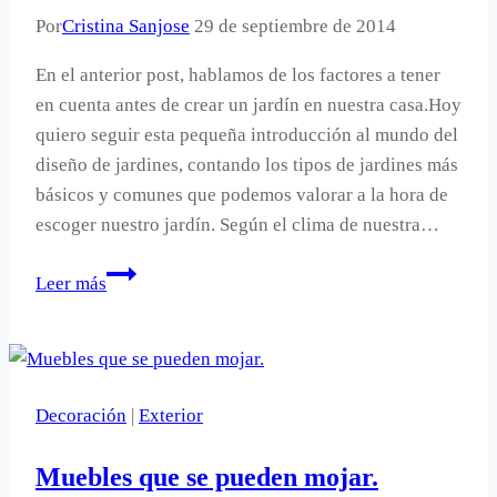
Por
Cristina Sanjose
29 de septiembre de 2014
En el anterior post, hablamos de los factores a tener
en cuenta antes de crear un jardín en nuestra casa.Hoy
quiero seguir esta pequeña introducción al mundo del
diseño de jardines, contando los tipos de jardines más
básicos y comunes que podemos valorar a la hora de
escoger nuestro jardín. Según el clima de nuestra…
Diseñar
Leer más
y
crear
un
jardín.
Decoración
|
Exterior
Tipos
de
Muebles que se pueden mojar.
jardín