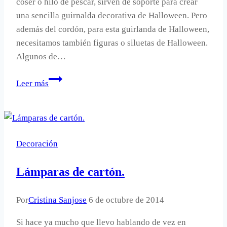
coser o hilo de pescar, sirven de soporte para crear
una sencilla guirnalda decorativa de Halloween. Pero
además del cordón, para esta guirlanda de Halloween,
necesitamos también figuras o siluetas de Halloween.
Algunos de…
Siluetas
Leer más
recortables
para
decorar
en
Decoración
Halloween.
Lámparas de cartón.
Por
Cristina Sanjose
6 de octubre de 2014
Si hace ya mucho que llevo hablando de vez en