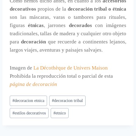
Como hemos dicho antes, en cuanto a los
accesorios
decorativos
propios de la
decoración tribal o étnica
son las máscaras, varas o tambores para rituales,
figuras
étnicas
, jarrones
decorados
con imágenes
tradicionales, tallas de madera y cualquier otro objeto
para
decoración
que recuerde a continentes lejanos,
largos viajes, aventuras y paisajes salvajes.
Imagen de
La Décothèque de Univers Maison
Prohibida la reproducción total o parcial de esta
página de decoración
Etiquetas
#
decoracion etnica
#
decoracion tribal
de
#
estilos decorativos
#
etnico
la
entrada: