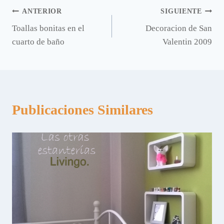
Navegación
ANTERIOR
SIGUIENTE
Toallas bonitas en el
Decoracion de San
de
cuarto de baño
Valentin 2009
entradas
Publicaciones Similares